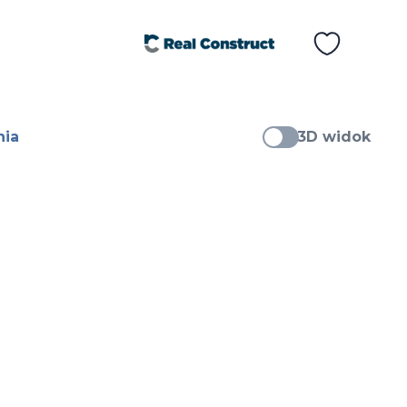
nia
3D widok