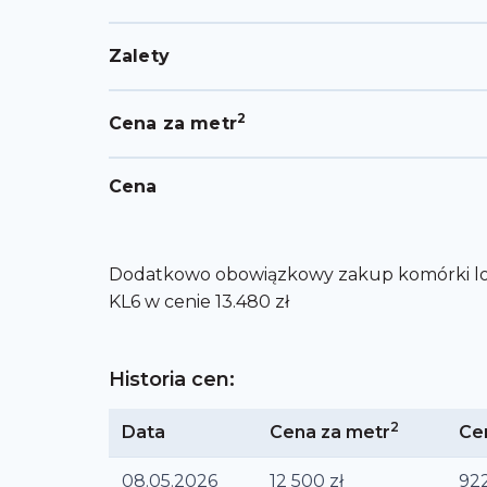
Zalety
2
Cena za metr
Cena
Dodatkowo obowiązkowy zakup komórki lok
KL6 w cenie 13.480 zł
Historia cen:
2
Data
Cena za metr
Ce
08.05.2026
12 500
zł
92