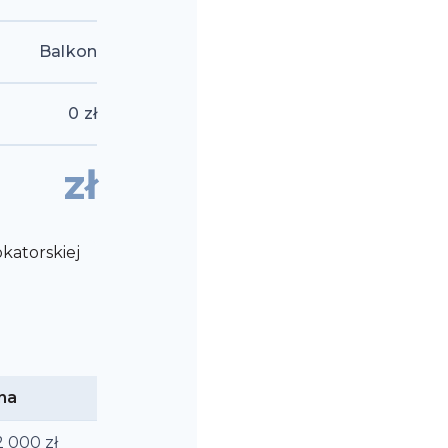
Balkon
0
zł
zł
atorskiej
na
2 000
zł