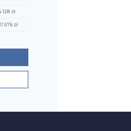
4 128
zł
21 576
zł